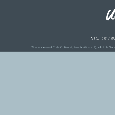
SIRET : 817 8
Développement Code Optimisé, Pole Position et Qualité de Serv