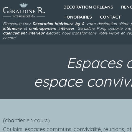
DÉCORATION ORLÉANS
RÉNO
HONORAIRES
CONTACT
Bienvenue chez
Décoration Intérieure by G
, votre destination ultime
intérieure
et
aménagement intérieur
, Géraldine Rony apporte une
agencement intérieur
élégant, nous transformons votre vision en réal
encore!
Espaces d
espace convivi
(chantier en cours)
Couloirs, espaces communs, convivialité, réunions, a