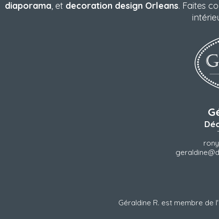
diaporama
, et
decoration design Orleans
. Faites c
intéri
G
Déc
rony
geraldine@d
Géraldine R. est membre de l